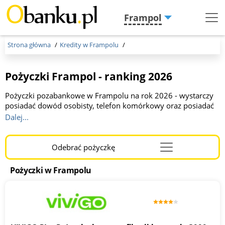
Frampol
Menu
Burger
Strona główna
Kredity w Frampolu
Pożyczki Frampol - ranking 2026
Pożyczki pozabankowe w Frampolu na rok 2026 - wystarczy
posiadać dowód osobisty, telefon komórkowy oraz posiadać
konto w banku. Firmy pożyczkowe, w przeciwieństwie do
Dalej...
banków, akceptują wnioski Klientów o niskich zarobkach, a w
części z nich pieniądze otrzymają także zadłużeni albo osoby z
negatywną historię kredytową. Pożyczki pozabankowe
Odebrać pożyczkę
Menu
Frampol to w pełni kredyt online, są jednak dostępne także w
Burger
stacjonarnych placówkach.
Pożyczki w Frampolu